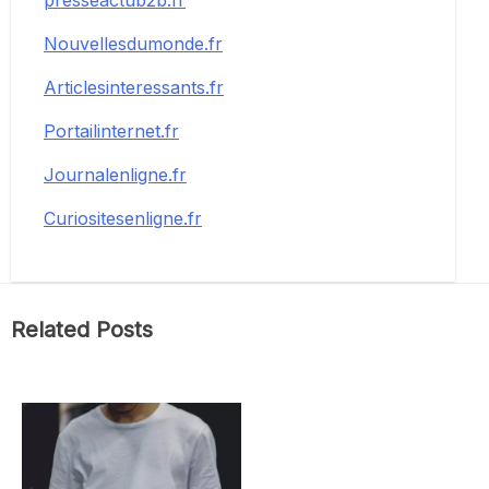
presseactub2b.fr
Nouvellesdumonde.fr
Articlesinteressants.fr
Portailinternet.fr
Journalenligne.fr
Curiositesenligne.fr
Related Posts