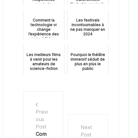
musicale
l'industrie musicale
Comment la
Les festivals
technologie vr
incontournables à
change
ne pas manquer en
l’expérience des
2024
parcs à thème
Les meilleurs films
Pourquoi le théâtre
à venir pour les
immersif séduit de
amateurs de
plus en plus le
science-fiction
public
Previ
ous
Post
Next
Com
Post