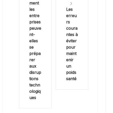
ment
les
Les
entre
erreu
prises
rs
peuve
coura
nt-
ntes à
elles
éviter
se
pour
prépa
maint
rer
enir
aux
un
disrup
poids
tions
santé
techn
ologiq
ues