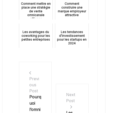
Comment mettre en
Comment
place une stratégie
construire une
de vente
marque employeur
omnicanale
attractive
efficace
Les avantages du
Les tendances
coworking pour les
d’investissement
petites entreprises
pour les startups en
2024
Previ
ous
Post
Next
Pourq
Post
uoi
l’omni
Les