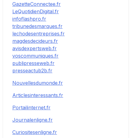
GazetteConnectee.fr
LeQuotidienDigital.fr
infoflashpro.fr
tribunedesmarques.fr
lechodesentreprises.fr
magdesdecideurs.fr
avisdexpertsweb.fr
voscommuniques.fr
publipresseweb.fr
presseactub2b.fr
Nouvellesdumonde.fr
Articlesinteressants.fr
Portailinternet.fr
Journalenligne.fr
Curiositesenligne.fr